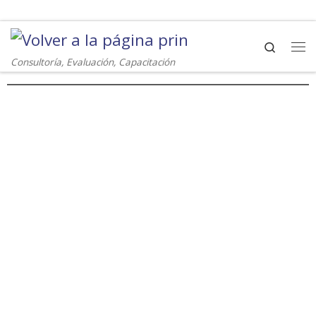
Saltar al contenido
Search
Me
Consultoría, Evaluación, Capacitación